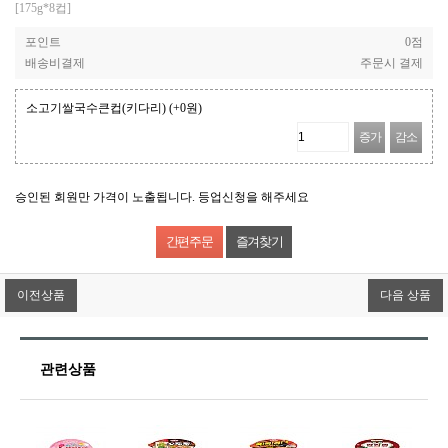
[175g*8컵]
포인트
0점
배송비결제
주문시 결제
소고기쌀국수큰컵(키다리)
(+0원)
증가
감소
승인된 회원만 가격이 노출됩니다. 등업신청을 해주세요
즐겨찾기
이전상품
다음 상품
관련상품