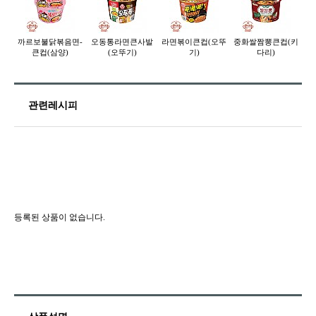
까르보불닭볶음면-
오동통라면큰사발
라면볶이큰컵(오뚜
중화쌀짬뽕큰컵(키
큰컵(삼양)
(오뚜기)
기)
다리)
관련레시피
등록된 상품이 없습니다.