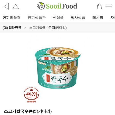
한끼의품격
한끼식품관
신상품
행사상품
레시피
자
(08) 컵라면류
>
소고기쌀국수큰컵(키다리)
소고기쌀국수큰컵(키다리)