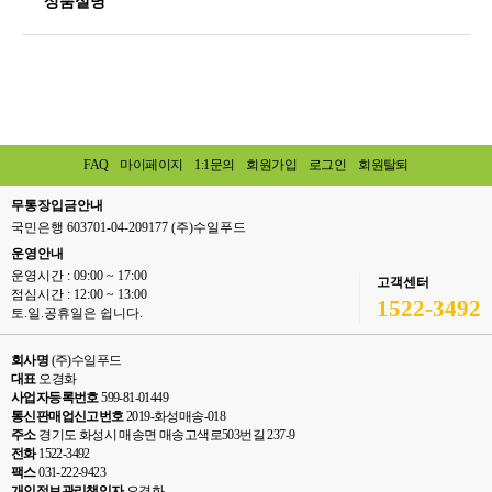
상품설명
FAQ
마이페이지
1:1문의
회원가입
로그인
회원탈퇴
무통장입금안내
국민은행 603701-04-209177 (주)수일푸드
운영안내
운영시간 : 09:00 ~ 17:00
고객센터
점심시간 : 12:00 ~ 13:00
1522-3492
토.일.공휴일은 쉽니다.
회사명
(주)수일푸드
대표
오경화
사업자등록번호
599-81-01449
통신판매업신고번호
2019-화성매송-018
주소
경기도 화성시 매송면 매송고색로503번길 237-9
전화
1522-3492
팩스
031-222-9423
개인정보관리책임자
오경화