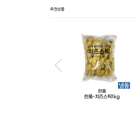
추천상품
한품
한품
한품-벌크치즈돈까스1.5kg
한품-치즈스틱1kg