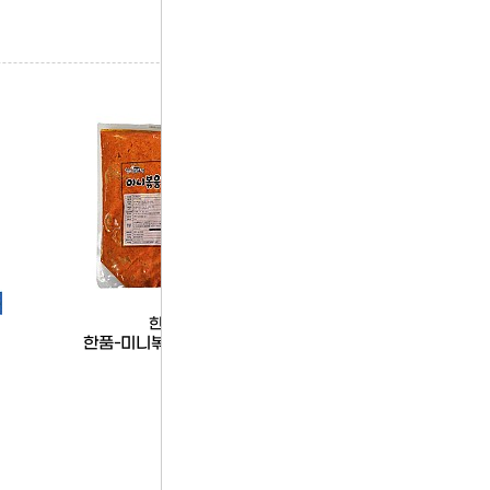
한품
한품
1+1
한품-미니볶음김치2kg
(행사1+1)한품-리얼복숭
800g