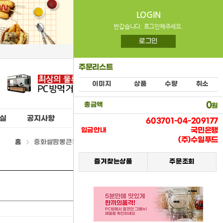
LOGIN
반갑습니다. 로그인해주세요.
로그인
주문리스트
이미지
상품
수량
취소
0
총금액
원
실
공지사항
603701-04-209177
국민은행
입금안내
(주)수일푸드
홈
중화쌀짬뽕큰컵(키다리) > (08) 컵라면류
즐겨찾는상품
주문조회