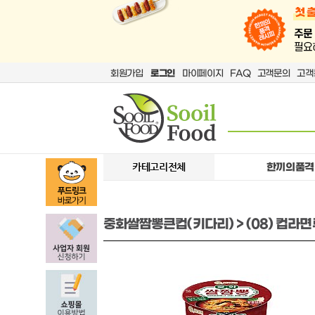
회원가입
로그인
마이페이지
FAQ
고객문의
고객
카테고리전체
한끼의품격
중화쌀짬뽕큰컵(키다리) > (08) 컵라면