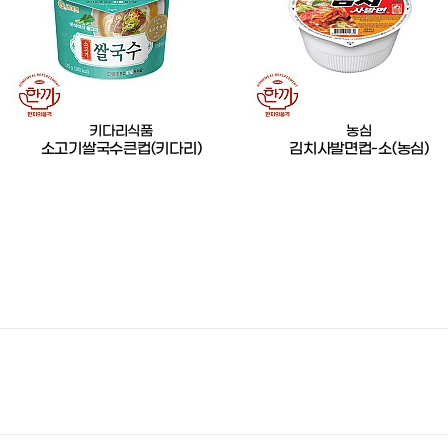
키다리식품
농심
소고기쌀국수큰컵(키다리)
김치사발면컵-소(농심)