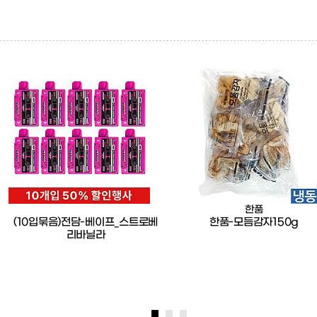
한품
(10입묶음)전담-베이프_스트로베
한품-모듬감자150g
리바닐라