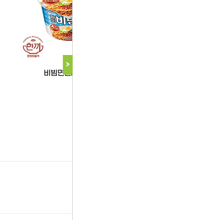
팔도
>
비빔면큰사발(팔도)
다음 상품