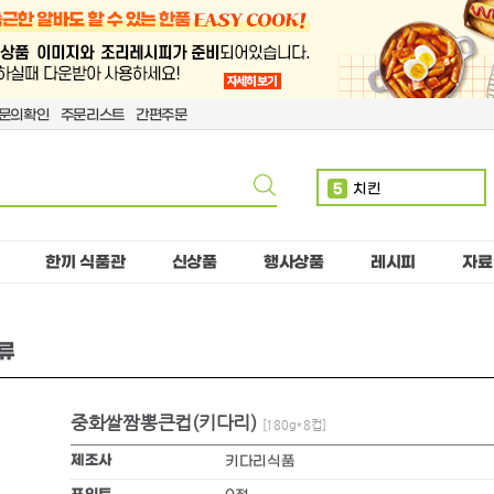
문의확인
주문리스트
간편주문
5
치킨
6
볶음밥
7
단무지
한끼 식품관
신상품
행사상품
레시피
자료
8
돈까스
9
치즈
10
핫도그
류
1
만두
2
소떡
중화쌀짬뽕큰컵(키다리)
[180g*8컵]
3
제육
4
계란
제조사
키다리식품