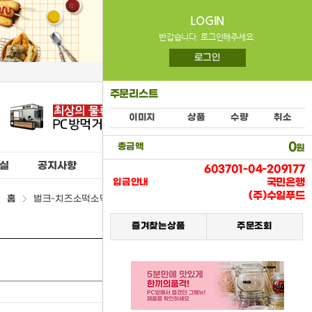
LOGIN
반갑습니다. 로그인해주세요.
로그인
주문리스트
이미지
상품
수량
취소
0
총금액
원
실
공지사항
603701-04-209177
국민은행
입금안내
(주)수일푸드
홈
벌크-치즈소떡소떡(YNB) > (15) 냉동식품류
즐겨찾는상품
주문조회