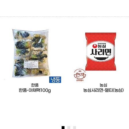
한품
농심
한품-야채팩100g
농심사리면-멀티(농심)