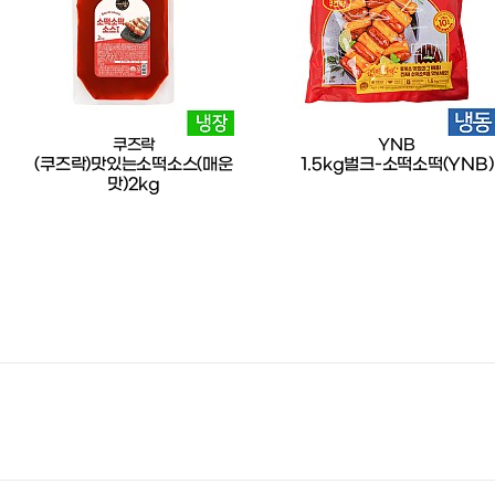
쿠즈락
YNB
(쿠즈락)맛있는소떡소스(매운
1.5kg벌크-소떡소떡(YNB)
맛)2kg