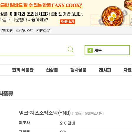
문의확인
주문리스트
간편주문
4
제육
5
볶음밥
6
치킨
한끼 식품관
신상품
행사상품
레시피
자료
7
단무지
8
돈까스
동식품류
9
치즈
10
핫도그
벌크-치즈소떡소떡(YNB)
1
만두
[130g*10입(박스8봉)]
2
소떡
제조사
와이앤비
3
계란