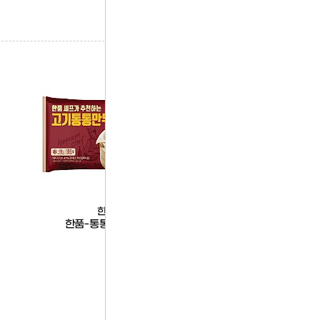
한품
한품
박스
한품-통통고기만두
(박스)한품-복숭아아이스