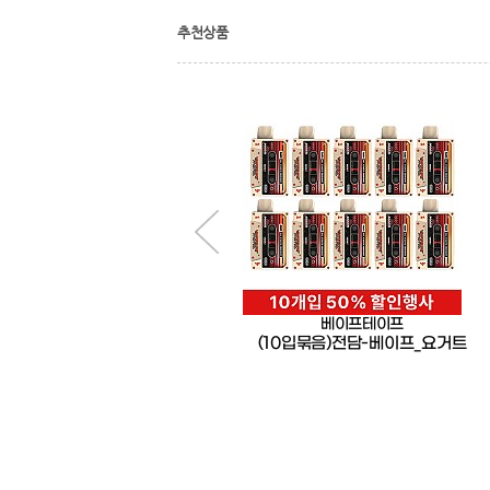
추천상품
태령
베이프테이프
위생봉투컵케이스(태령)
(10입묶음)전담-베이프_요거트