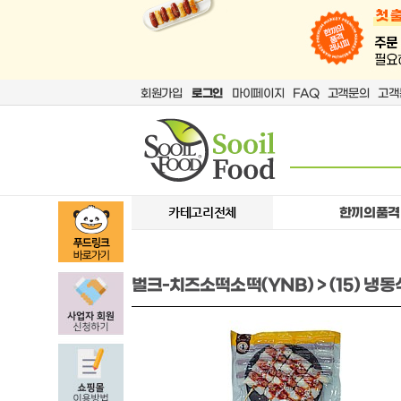
회원가입
로그인
마이페이지
FAQ
고객문의
고객
카테고리전체
한끼의품격
벌크-치즈소떡소떡(YNB) > (15) 냉