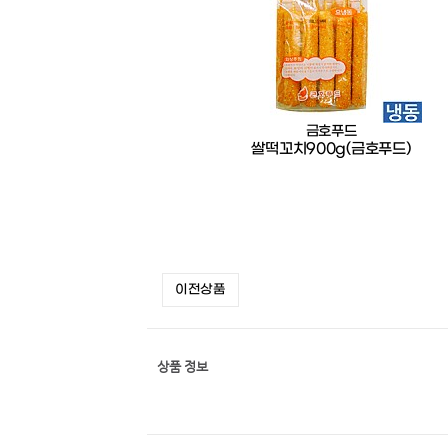
금호푸드
쌀떡꼬치900g(금호푸드)
이전상품
상품 정보