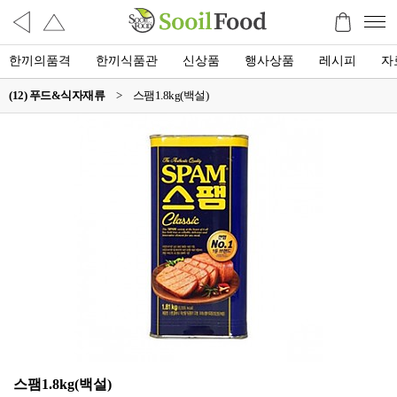
한끼의품격
한끼식품관
신상품
행사상품
레시피
자
(12) 푸드&식자재류
>
스팸1.8kg(백설)
스팸1.8kg(백설)