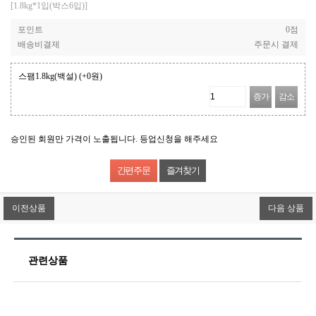
[1.8kg*1입(박스6입)]
포인트
0점
배송비결제
주문시 결제
스팸1.8kg(백설)
(+0원)
증가
감소
승인된 회원만 가격이 노출됩니다. 등업신청을 해주세요
즐겨찾기
이전상품
다음 상품
관련상품