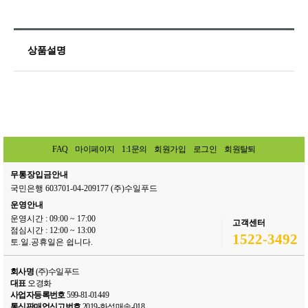
상품설명
FAQ
마이페이지
1:1문의
회원가입
로그인
회원탈퇴
무통장입금안내
국민은행 603701-04-209177 (주)수일푸드
운영안내
운영시간 : 09:00 ~ 17:00
고객센터
점심시간 : 12:00 ~ 13:00
1522-3492
토.일.공휴일은 쉽니다.
회사명
(주)수일푸드
대표
오경화
사업자등록번호
599-81-01449
통신판매업신고번호
2019-화성매송-018